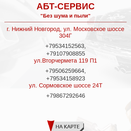
АБТ-СЕРВИС
"Без шума и пыли"
г. Нижний Новгород,
ул. Московское шоссе
304Г
+79534152563,
+79107908855
ул.Вторчермета 119 П1
+79506259664,
+79534158923
ул. Сормовское
шоссе 24Т
+79867292646