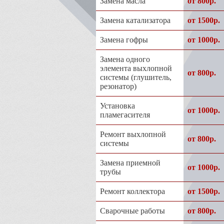
Замена масла
от 800р.
Замена катализатора
от 1500р.
Замена гофры
от 1000р.
Замена одного
элемента выхлопной
от 800р.
системы (глушитель,
резонатор)
Установка
от 1000р.
пламегасителя
Ремонт выхлопной
от 800р.
системы
Замена приемной
от 1000р.
трубы
Ремонт коллектора
от 1500р.
Сварочные работы
от 800р.