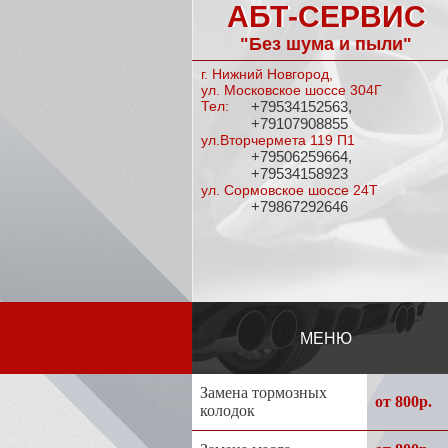
АБТ-СЕРВИС
"Без шума и пыли"
г. Нижний Новгород,
ул. Московское шоссе 304Г
Тел:
+79534152563,
+79107908855
ул.Вторчермета 119 П1
+79506259664,
+79534158923
ул. Сормовское
шоссе 24Т
+79867292646
МЕНЮ
Замена тормозных
от 800р.
колодок